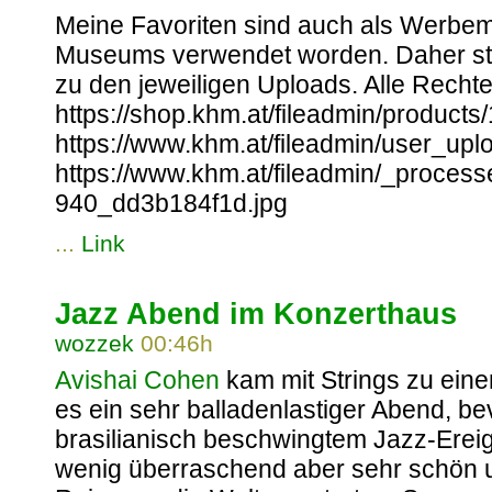
Meine Favoriten sind auch als Werbemi
Museums verwendet worden. Daher stell
zu den jeweiligen Uploads. Alle Rec
https://shop.khm.at/fileadmin/produc
https://www.khm.at/fileadmin/user_up
https://www.khm.at/fileadmin/_proce
940_dd3b184f1d.jpg
...
Link
Jazz Abend im Konzerthaus
wozzek
00:46h
Avishai Cohen
kam mit Strings zu ein
es ein sehr balladenlastiger Abend, b
brasilianisch beschwingtem Jazz-Erei
wenig überraschend aber sehr schön 