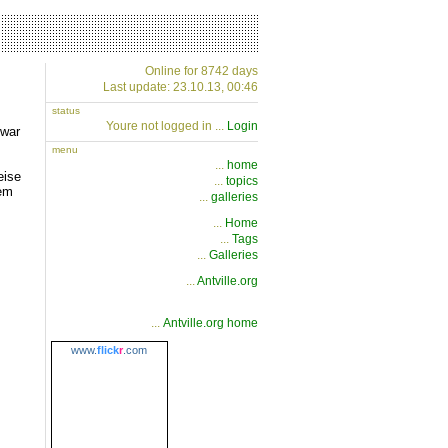
Online for 8742 days
Last update: 23.10.13, 00:46
status
Youre not logged in ...
Login
 war
menu
...
home
eise
...
topics
dem
...
galleries
...
Home
...
Tags
...
Galleries
...
Antville.org
...
Antville.org home
www.
flick
r
.com