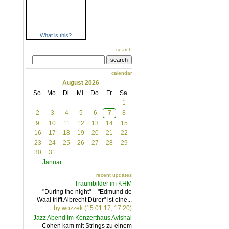
What is this?
search
search
calendar
August 2026
So.
Mo.
Di.
Mi.
Do.
Fr.
Sa.
1
2
3
4
5
6
7
8
9
10
11
12
13
14
15
16
17
18
19
20
21
22
23
24
25
26
27
28
29
30
31
Januar
recent updates
Traumbilder im KHM
"During the night" – "Edmund de
Waal trifft Albrecht Dürer" ist eine...
by wozzek (15.01.17, 17:20)
Jazz Abend im Konzerthaus Avishai
Cohen kam mit Strings zu einem