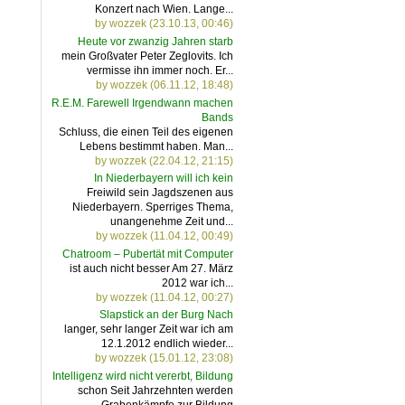
Konzert nach Wien. Lange...
by wozzek (23.10.13, 00:46)
Heute vor zwanzig Jahren starb
mein Großvater Peter Zeglovits. Ich
vermisse ihn immer noch. Er...
by wozzek (06.11.12, 18:48)
R.E.M. Farewell Irgendwann machen
Bands
Schluss, die einen Teil des eigenen
Lebens bestimmt haben. Man...
by wozzek (22.04.12, 21:15)
In Niederbayern will ich kein
Freiwild sein Jagdszenen aus
Niederbayern. Sperriges Thema,
unangenehme Zeit und...
by wozzek (11.04.12, 00:49)
Chatroom – Pubertät mit Computer
ist auch nicht besser Am 27. März
2012 war ich...
by wozzek (11.04.12, 00:27)
Slapstick an der Burg Nach
langer, sehr langer Zeit war ich am
12.1.2012 endlich wieder...
by wozzek (15.01.12, 23:08)
Intelligenz wird nicht vererbt, Bildung
schon Seit Jahrzehnten werden
Grabenkämpfe zur Bildung