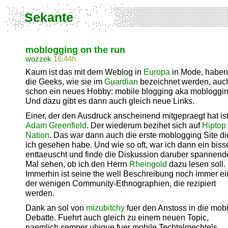
Sekante
moblogging on the run
wozzek
16:44h
Kaum ist das mit dem Weblog in
Europa
in Mode, haben
die Geeks, wie sie im
Guardian
bezeichnet werden, auc
schon ein neues Hobby: mobile blogging aka mobloggin
Und dazu gibt es dann auch gleich neue Links.
Einer, der den Ausdruck anscheinend mitgepraegt hat is
Adam Greenfield
. Der wiederum bezihet sich auf
Hiptop
Nation
. Das war dann auch die erste moblogging Site di
ich gesehen habe. Und wie so oft, war ich dann ein bisse
enttaeuscht und finde die Diskussion daruber spannende
Mal sehen, ob ich den Herrn
Rheingold
dazu lesen soll.
Immerhin ist seine the well Beschreibung noch immer e
der wenigen Community-Ethnographien, die rezipiert
werden.
Dank an sol von
mizubitchy
fuer den Anstoss in die mobi
Debatte. Fuehrt auch gleich zu einem neuen Topic,
naemlich semper ubique fuer mobile Techtelmechtels.