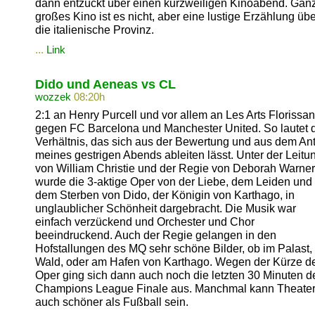
dann entzückt über einen kurzweiligen Kinoabend. Gan
großes Kino ist es nicht, aber eine lustige Erzählung üb
die italienische Provinz.
...
Link
Dido und Aeneas vs CL
wozzek
08:20h
2:1 an Henry Purcell und vor allem an Les Arts Florissan
gegen FC Barcelona und Manchester United. So lautet 
Verhältnis, das sich aus der Bewertung und aus dem Ant
meines gestrigen Abends ableiten lässt. Unter der Leitu
von William Christie und der Regie von Deborah Warner
wurde die 3-aktige Oper von der Liebe, dem Leiden und
dem Sterben von Dido, der Königin von Karthago, in
unglaublicher Schönheit dargebracht. Die Musik war
einfach verzückend und Orchester und Chor
beeindruckend. Auch der Regie gelangen in den
Hofstallungen des MQ sehr schöne Bilder, ob im Palast,
Wald, oder am Hafen von Karthago. Wegen der Kürze d
Oper ging sich dann auch noch die letzten 30 Minuten d
Champions League Finale aus. Manchmal kann Theate
auch schöner als Fußball sein.