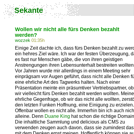
Sekante
Wollen wir nicht alle fürs Denken bezahlt
werden?
wozzek
01:35h
Einige Zeit dachte ich, dass fürs Denken bezahlt zu we
ein hehres Ziel wäre. Ich war der festen Überzeugung, 
es fast nur Menschen gäbe, die von ihren geistigen
Anstrengungen ihren Lebensunterhalt bestreiten wollten
Vor Jahren wurde mir allerdings in einem Meeting sehr
einprägsam vor Augen geführt, dass nicht alle Denken fü
eine ehrliche Art des Tagwerks halten. Nach einer
Präsentation meinte ein präsumtiver Vertriebspartner, ob
wir vielleicht fürs Denken bezahlt werden wollten. Meine
ehrliche Gegenfrage, ob wir das nicht alle wollten, zerstö
den letzten Funken Hoffnung, eine Einigung zu erzielen.
Offenbar wollen es nicht alle. Immerhin bin ich auch nich
alleine. Denn
Duane King
hat schon die richtige Domain
Die inhaltliche Sammlung und delicious als CMS zu
verwenden zeugen auch davon, dass sie zumindest das
mit dem Denken ernst meinen. Hoffentlich können sie a