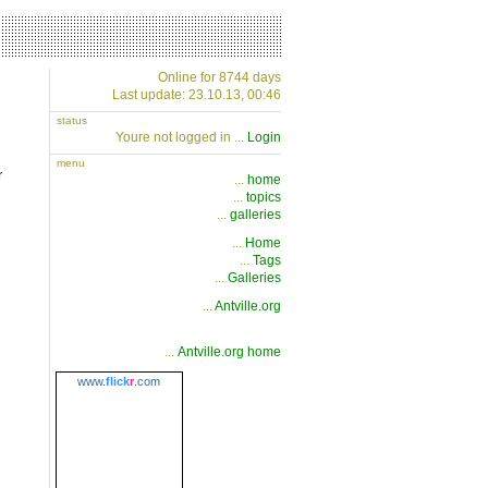
Online for 8744 days
Last update: 23.10.13, 00:46
status
Youre not logged in ...
Login
menu
r
...
home
...
topics
...
galleries
...
Home
...
Tags
...
Galleries
...
Antville.org
...
Antville.org home
www.
flick
r
.com