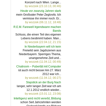
Konzert nach Wien. Lange...
by wozzek (23.10.13, 00:46)
Heute vor zwanzig Jahren starb
mein Großvater Peter Zeglovits. Ich
vermisse ihn immer noch. Er...
by wozzek (06.11.12, 18:48)
R.E.M. Farewell Irgendwann machen
Bands
Schluss, die einen Teil des eigenen
Lebens bestimmt haben. Man...
by wozzek (22.04.12, 21:15)
In Niederbayern will ich kein
Freiwild sein Jagdszenen aus
Niederbayern. Sperriges Thema,
unangenehme Zeit und...
by wozzek (11.04.12, 00:49)
Chatroom – Pubertät mit Computer
ist auch nicht besser Am 27. März
2012 war ich...
by wozzek (11.04.12, 00:27)
Slapstick an der Burg Nach
langer, sehr langer Zeit war ich am
12.1.2012 endlich wieder...
by wozzek (15.01.12, 23:08)
Intelligenz wird nicht vererbt, Bildung
schon Seit Jahrzehnten werden
Grabenkämpfe zur Bildung