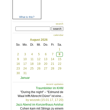
What is this?
search
search
calendar
August 2026
So.
Mo.
Di.
Mi.
Do.
Fr.
Sa.
1
2
3
4
5
6
7
8
9
10
11
12
13
14
15
16
17
18
19
20
21
22
23
24
25
26
27
28
29
30
31
Januar
recent updates
Traumbilder im KHM
"During the night" – "Edmund de
Waal trifft Albrecht Dürer" ist eine...
by wozzek (15.01.17, 17:20)
Jazz Abend im Konzerthaus Avishai
Cohen kam mit Strings zu einem